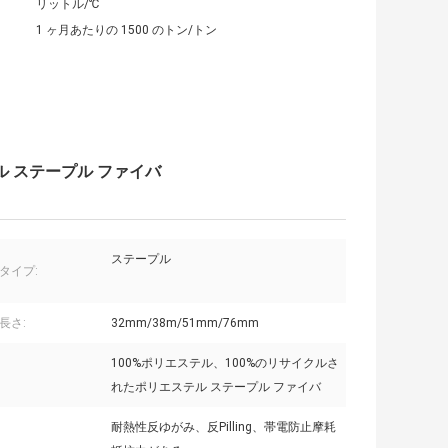
リットル/℃
1 ヶ月あたりの 1500 のトン/トン
 ステープル ファイバ
ステープル
タイプ:
長さ:
32mm/38m/51mm/76mm
100%ポリエステル、100%のリサイクルさ
れたポリエステル ステープル ファイバ
耐熱性反ゆがみ、反Pilling、帯電防止摩耗