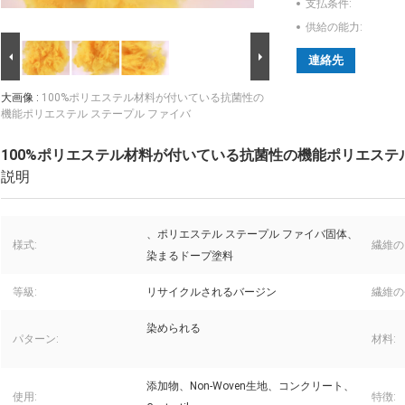
支払条件:
供給の能力:
連絡先
大画像 :
100%ポリエステル材料が付いている抗菌性の
機能ポリエステル ステープル ファイバ
100%ポリエステル材料が付いている抗菌性の機能ポリエステル
説明
、ポリエステル ステープル ファイバ固体、
様式:
繊維の
染まるドープ塗料
等級:
リサイクルされるバージン
繊維の
染められる
パターン:
材料:
添加物、Non-Woven生地、コンクリート、
使用:
特徴: