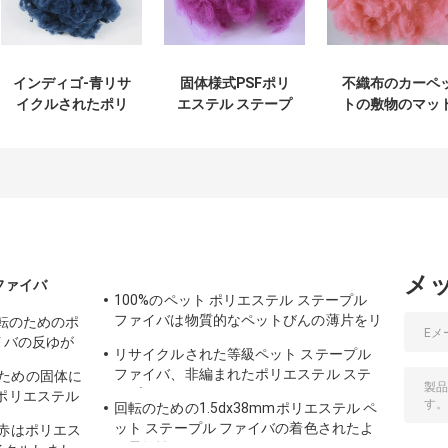
インディゴ-青リサ
固体様式PSFポリ
不織布のカーペ
イクルされたポリ
エステル ステープ
トの敷物のマッ
エステル ステープ
ル ファイバ、炎-抑
レスの生地のた
ル ファイバの摩耗-
制剤はペット繊維
のピンクによっ
抵抗力がある
をリサイクルしま
リサイクルされ
3D*32MM
した
ポリエステル ス
ープル ファイバ
メ
 ファイバ
100%のペット ポリエステル ステープル
ファイバは物質的なペットびんの薄片をリ
は回転のためのポ
サイクルしました
イバの反ゆが
リサイクルされた等級ペット ステープル
ファイバ、非編まれたポリエステル ステ
ための固体に
ープル ファイバ18D*65MM
ポリエステル
回転のための1.5dx38mmポリエステル ペ
D
ット ステープル ファイバの着色されたよ
、赤はポリエス
い柔軟性