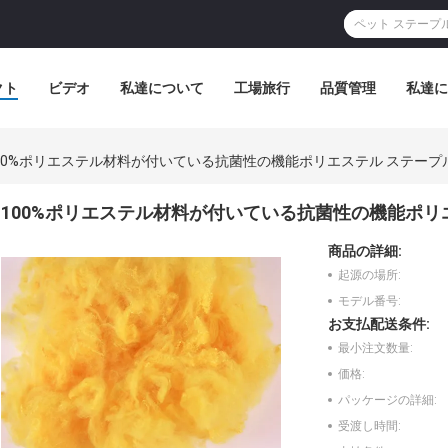
クト
ビデオ
私達について
工場旅行
品質管理
私達に
00%ポリエステル材料が付いている抗菌性の機能ポリエステル ステープ
100%ポリエステル材料が付いている抗菌性の機能ポリ
商品の詳細:
起源の場所:
モデル番号:
お支払配送条件:
最小注文数量:
価格:
パッケージの詳細:
受渡し時間: