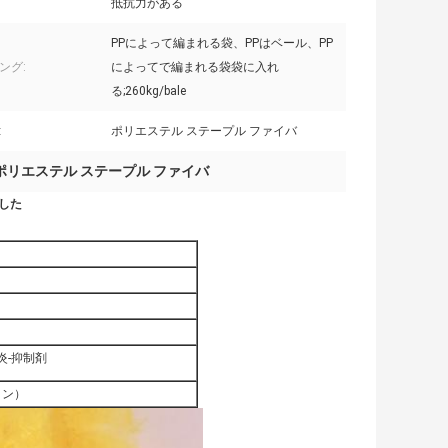
抵抗力がある
PPによって編まれる袋、PPはベール、PP
ング:
によってで編まれる袋袋に入れ
る;260kg/bale
:
ポリエステル ステープル ファイバ
ポリエステル ステープル ファイバ
した
炎-抑制剤
5トン）