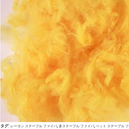
,
,
タグ:
レーヨン ステープル ファイバ
多ステープル ファイバ
ペット ステープル 