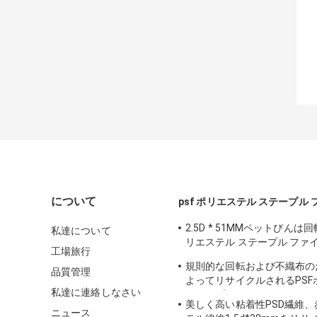
について
psf ポリエステル ステープル
2.5D * 51MMペットびん
私達について
リエステル ステープル ファ
工場旅行
みをリサイクルしました
規則的な回転および不織布の
品質管理
よってリサイクルされるPSF
私達に連絡しなさい
ステープル ファイバ1.2D-15
美しく高い粘着性PSD繊維
ニュース