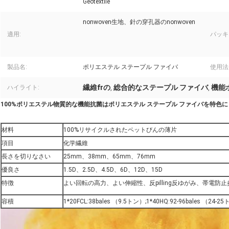
Geotextile
nonwoven生地、針の穿孔器のnonwoven
適用:
パッキ
製品名:
ポリエステル ステープル ファイバ
使用法
繊維frの
総合的なステープル ファイバ
機能
ハイライト:
,
,
100%ポリエステル物質的な機能抗菌はポリエステル ステープル ファイバを特色に
材料
100%リサイクルされたペットびんの薄片
項目
化学繊維
長さを切りなさい
25mm、38mm、65mm、76mm
優良さ
1.5D、2.5D、4.5D、6D、12D、15D
特徴
よい回転の高力、よい伸縮性、反pilling反ゆがみ、帯電防止
容積
1*20FCL:38bales （9.5トン）;1*40HQ:92-96bales （24-2