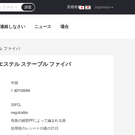
見積依頼
調査
|
Japanese
連絡しなさい
ニュース
場合
ル ファイバ
エステル ステープル ファイバ
中国
1.4D*38MM
20FCL
negotiable
包装の細部PPによって編まれる袋
信用状のレシートの後の21日