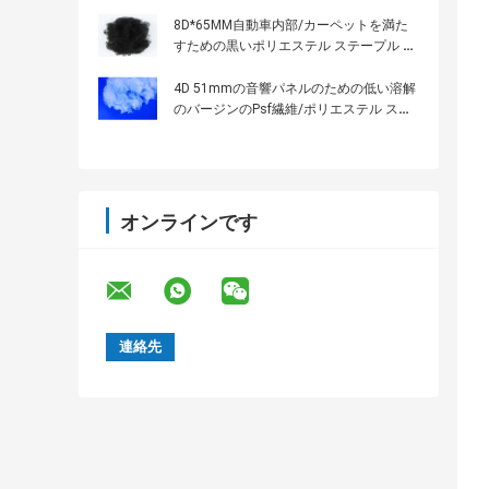
ファイバ
8D*65MM自動車内部/カーペットを満た
すための黒いポリエステル ステープル フ
ァイバ
4D 51mmの音響パネルのための低い溶解
のバージンのPsf繊維/ポリエステル ステ
ープル ファイバ
オンラインです