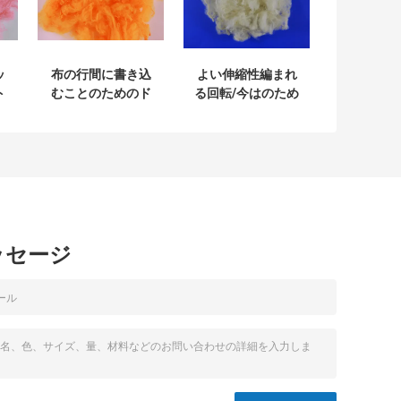
ッ
布の行間に書き込
よい伸縮性編まれ
ト
むことのためのド
る回転/今はのため
め
ープ塗料によって
の機能ポリエステ
て
染められるリサイ
ル ステープル ファ
る
クルされたポリエ
イバ10D*76MM
テ
ステル ステープル
ファイバの反ゆが
み
ッセージ