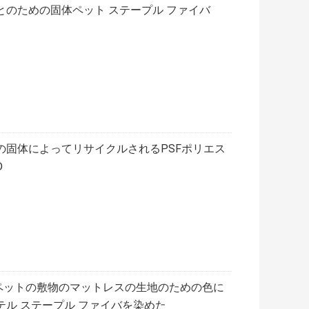
のための固体ペット ステープル ファイバ
の固体によってリサイクルされるPSFポリエス
D
nカーペットの敷物のマットレスの生地のための色に
ル ステープル ファイバを染めた