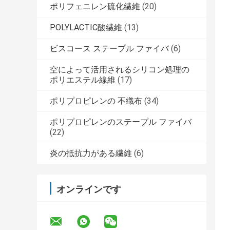
ポリフェニレン硫化繊維
(20)
POLYLACTIC酸繊維
(13)
ビスコース ステープル ファイバ
(6)
空によって活用されるシリコン処理の
ポリエステル線維
(17)
ポリプロピレンの 不織布
(34)
ポリプロピレンのステープル ファイバ
(22)
炎の抵抗力がある繊維
(6)
オンラインです