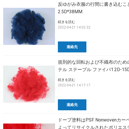
反ゆがみ衣服の行間に書き込むこと
2.5D*38MM
続きを読む
2022-04-21 14:02:32
連絡先
規則的な回転および不織布のため
テル ステープル ファイバ1.2D-15
続きを読む
2022-04-21 14:17:17
連絡先
ドープ塗料はPSF Nonwove
よってリサイクルされたポリエステ