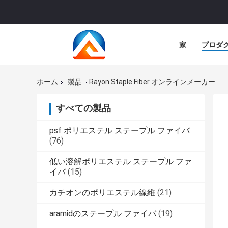
家
プロダ
ホーム
製品
Rayon Staple Fiber オンラインメーカー
すべての製品
psf ポリエステル ステープル ファイバ
(76)
低い溶解ポリエステル ステープル ファ
イバ
(15)
カチオンのポリエステル線維
(21)
aramidのステープル ファイバ
(19)