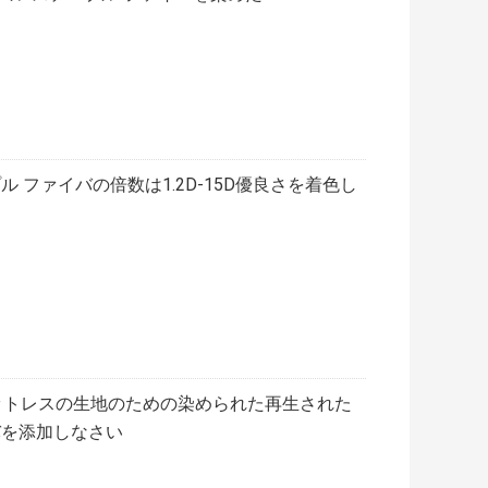
ル ファイバの倍数は1.2D-15D優良さを着色し
のマットレスの生地のための染められた再生された
バを添加しなさい