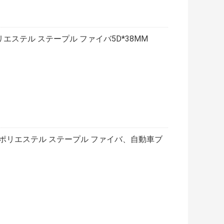
エステル ステープル ファイバ5D*38MM
ポリエステル ステープル ファイバ、自動車ブ