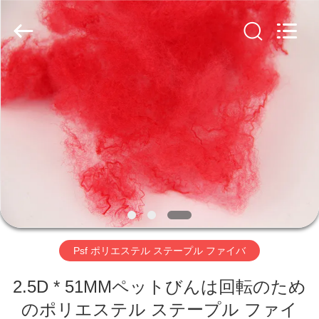
ァ
イ
バ
supplier.
Copyright
©
2019
家
-
2026
CHANGSHU
AZURE
IMP&EXP
CO.LTD.
プ
All
Rights
Reserved.
ロ
ダ
ク
ト
Psf ポリエステル ステープル ファイバ
2.5D * 51MMペットびんは回転のため
ビ
のポリエステル ステープル ファイ