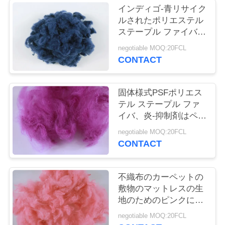
旅
インディゴ-青リサイク
ルされたポリエステル
行
ステープル ファイバの
摩耗-抵抗力がある
negotiable MOQ:20FCL
3D*32MM
品
CONTACT
質
固体様式PSFポリエス
管
テル ステープル ファ
イバ、炎-抑制剤はペッ
理
ト繊維をリサイクルし
negotiable MOQ:20FCL
ました
CONTACT
私
達
不織布のカーペットの
敷物のマットレスの生
に
地のためのピンクによ
ってリサイクルされる
連
negotiable MOQ:20FCL
ポリエステル ステープ