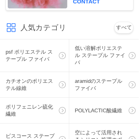
CONTACT
絡
ル ファイバ
し
人気カテゴリ
すべて
な
さ
低い溶解ポリエステ
psf ポリエステル ス
い
ル ステープル ファイ
テープル ファイバ
バ
ニ
カチオンのポリエス
aramidのステープル
テル線維
ファイバ
ュ
ー
ポリフェニレン硫化
POLYLACTIC酸繊維
ス
繊維
空によって活用され
場
ビスコース ステープ