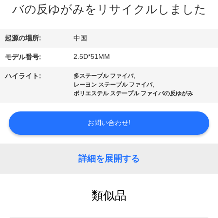
デ
バの反ゆがみをリサイクルしました
オ
起源の場所:
中国
私
2.5D*51MM
モデル番号:
達
,
ハイライト:
多ステープル ファイバ
,
レーヨン ステープル ファイバ
に
ポリエステル ステープル ファイバの反ゆがみ
つ
お問い合わせ!
い
て
詳細を展開する
工
類似品
場