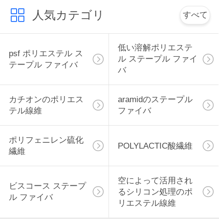
デ
人気カテゴリ
すべて
オ
低い溶解ポリエステ
私
psf ポリエステル ス
ル ステープル ファイ
テープル ファイバ
達
バ
に
カチオンのポリエス
aramidのステープル
つ
テル線維
ファイバ
い
ポリフェニレン硫化
POLYLACTIC酸繊維
て
繊維
空によって活用され
工
ビスコース ステープ
るシリコン処理のポ
ル ファイバ
場
リエステル線維