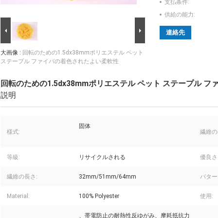
支払条件:
供給の能力:
連絡先
大画像 :
回転のための1.5dx38mmポリエステル ペット
ステープル ファイバの着色されたよい柔軟性
回転のための1.5dx38mmポリエステル ペット ステープル
説明
固体
様式:
繊維の
等級:
リサイクルされる
優良さ
繊維の長さ:
32mm/51mm/64mm
パター
Material:
100% Polyester
使用:
、帯電防止の耐熱性反ゆがみ、摩耗抵抗力