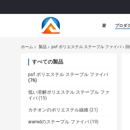
家
プロダ
ホーム
製品
psf ポリエステル ステープル ファイバ
回
すべての製品
psf ポリエステル ステープル ファイバ
(76)
低い溶解ポリエステル ステープル ファ
イバ
(15)
カチオンのポリエステル線維
(21)
aramidのステープル ファイバ
(19)