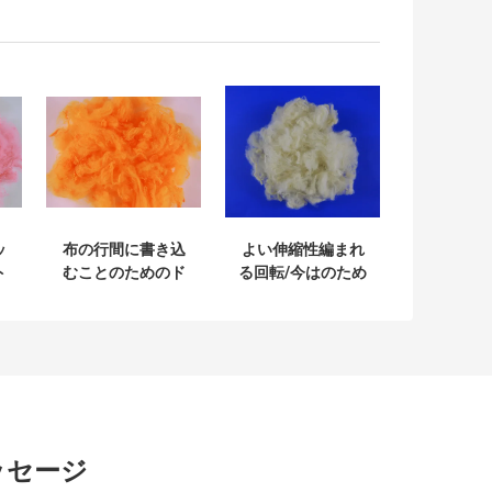
ッ
布の行間に書き込
よい伸縮性編まれ
ト
むことのためのド
る回転/今はのため
め
ープ塗料によって
の機能ポリエステ
て
染められるリサイ
ル ステープル ファ
る
クルされたポリエ
イバ10D*76MM
テ
ステル ステープル
ファイバの反ゆが
み
ッセージ