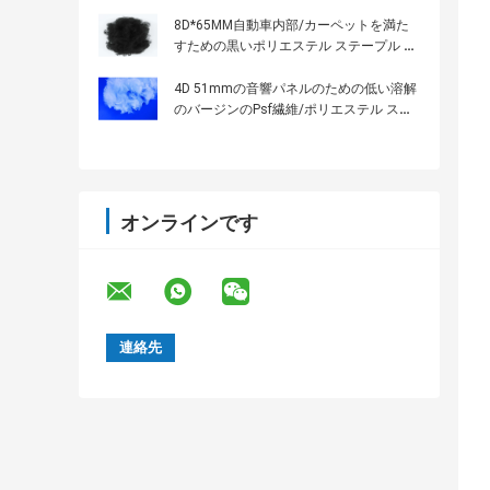
ファイバ
8D*65MM自動車内部/カーペットを満た
すための黒いポリエステル ステープル フ
ァイバ
4D 51mmの音響パネルのための低い溶解
のバージンのPsf繊維/ポリエステル ステ
ープル ファイバ
オンラインです