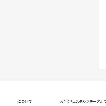
について
psf ポリエステル ステープル