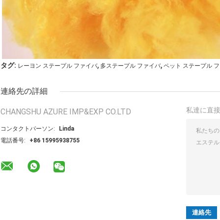
,
,
タグ:
レーヨン ステープル ファイバ
多ステープル ファイバ
ペット ステープル 
連絡先の詳細
私達に直
CHANGSHU AZURE IMP&EXP CO.LTD
コンタクトパーソン:
Linda
電話番号:
+86 15995938755