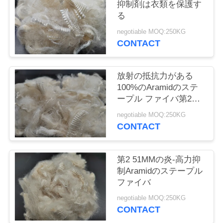
旅
抑制剤は衣類を保護す
る
行
negotiable MOQ:250KG
CONTACT
品
放射の抵抗力がある
質
100%のAramidのステ
管
ープル ファイバ第2
51MM
negotiable MOQ:250KG
理
CONTACT
私
第2 51MMの炎-高力抑
制Aramidのステープル
達
ファイバ
に
negotiable MOQ:250KG
CONTACT
連