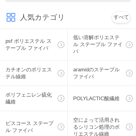
絡
人気カテゴリ
すべて
し
な
低い溶解ポリエステ
psf ポリエステル ス
さ
ル ステープル ファイ
テープル ファイバ
バ
い
カチオンのポリエス
aramidのステープル
ニ
テル線維
ファイバ
ュ
ポリフェニレン硫化
POLYLACTIC酸繊維
ー
繊維
ス
空によって活用され
ビスコース ステープ
るシリコン処理のポ
ル ファイバ
場
リエステル線維