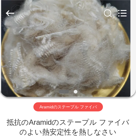
ァ
イ
バ
supplier.
Copyright
©
2019
家
-
2026
CHANGSHU
AZURE
IMP&EXP
CO.LTD.
プ
All
Rights
Reserved.
ロ
ダ
ク
ト
Aramidのステープル ファイバ
抵抗のAramidのステープル ファイバ
ビ
のよい熱安定性を熱しなさい