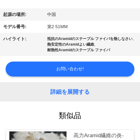
デ
オ
起源の場所:
中国
モデル番号:
第2 51MM
私
,
ハイライト:
抵抗のAramidのステープル ファイバを熱しなさい
,
達
熱安定性のAramidよい繊維
耐熱性Aramidのステープル ファイバ
に
お問い合わせ!
つ
い
詳細を展開する
て
類似品
工
場
高力Aramid繊維の炎-