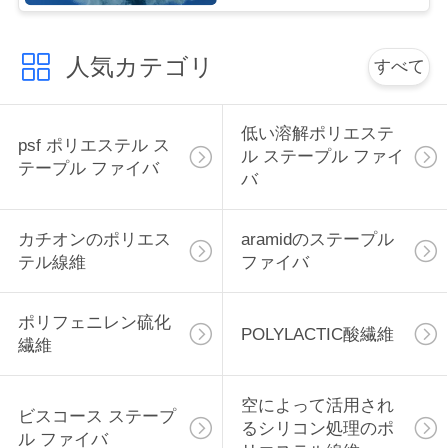
絡
し
人気カテゴリ
すべて
な
低い溶解ポリエステ
さ
psf ポリエステル ス
ル ステープル ファイ
テープル ファイバ
い
バ
カチオンのポリエス
aramidのステープル
ニ
テル線維
ファイバ
ュ
ポリフェニレン硫化
ー
POLYLACTIC酸繊維
繊維
ス
空によって活用され
ビスコース ステープ
るシリコン処理のポ
場
ル ファイバ