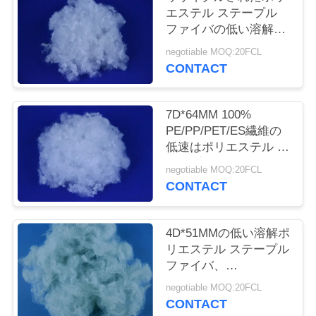
旅
エステル ステープル
ファイバの低い溶解の
行
ステープル ファイバ、
negotiable MOQ:20FCL
枕詰物のための
CONTACT
3DX64mm
品
質
7D*64MM 100%
PE/PP/PET/ES繊維の
管
低速はポリエステル ス
テープル ファイバを溶
理
negotiable MOQ:20FCL
かす
CONTACT
私
4D*51MMの低い溶解ポ
達
リエステル ステープル
ファイバ、
に
Bicomponentのポリエ
negotiable MOQ:20FCL
ステル線維
連
CONTACT