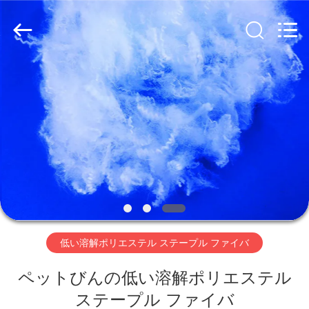
ァ
イ
バ
supplier.
Copyright
©
2019
家
-
2026
CHANGSHU
AZURE
IMP&EXP
CO.LTD.
プ
All
Rights
Reserved.
ロ
ダ
ク
ト
低い溶解ポリエステル ステープル ファイバ
ペットびんの低い溶解ポリエステル
ビ
ステープル ファイバ