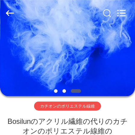
ァ
イ
バ
supplier.
Copyright
©
2019
家
-
2026
CHANGSHU
AZURE
IMP&EXP
CO.LTD.
プ
All
Rights
Reserved.
ロ
ダ
ク
ト
カチオンのポリエステル線維
Bosilunのアクリル繊維の代りのカチ
ビ
オンのポリエステル線維の