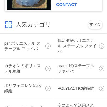
絡
CONTACT
し
な
人気カテゴリ
すべて
さ
低い溶解ポリエステ
い
psf ポリエステル ス
ル ステープル ファイ
テープル ファイバ
バ
ニ
カチオンのポリエス
aramidのステープル
ュ
テル線維
ファイバ
ー
ポリフェニレン硫化
ス
POLYLACTIC酸繊維
繊維
場
空によって活用され