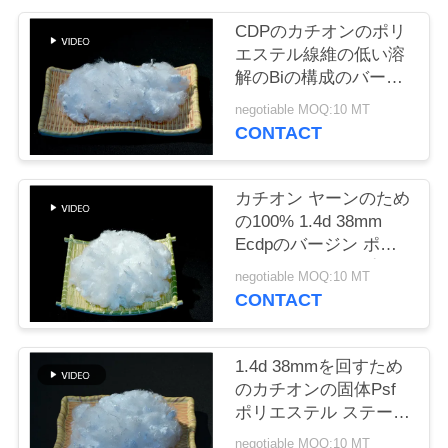
旅
CDPのカチオンのポリ
行
エステル線維の低い溶
解のBiの構成のバージ
ンの等級
negotiable MOQ:10 MT
品
CONTACT
質
管
カチオン ヤーンのため
の100% 1.4d 38mm
理
Ecdpのバージン ポリ
エステル ステープル
negotiable MOQ:10 MT
ファイバECDP PSF
CONTACT
私
達
1.4d 38mmを回すため
に
のカチオンの固体Psf
ポリエステル ステープ
連
ル ファイバ
negotiable MOQ:10 MT