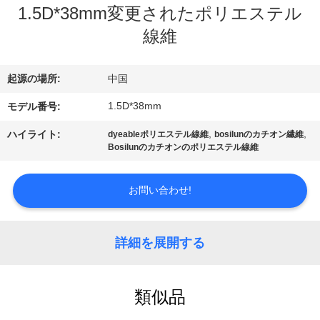
デ
1.5D*38mm変更されたポリエステル
オ
線維
私
起源の場所:
中国
達
1.5D*38mm
モデル番号:
に
,
,
ハイライト:
dyeableポリエステル線維
bosilunのカチオン繊維
Bosilunのカチオンのポリエステル線維
つ
い
お問い合わせ!
て
詳細を展開する
工
類似品
場