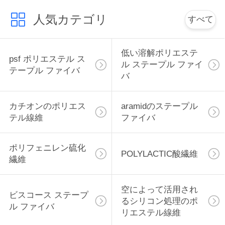
絡
人気カテゴリ
すべて
し
な
低い溶解ポリエステ
psf ポリエステル ス
ル ステープル ファイ
さ
テープル ファイバ
バ
い
カチオンのポリエス
aramidのステープル
テル線維
ファイバ
ニ
ュ
ポリフェニレン硫化
POLYLACTIC酸繊維
繊維
ー
ス
空によって活用され
ビスコース ステープ
るシリコン処理のポ
ル ファイバ
リエステル線維
場