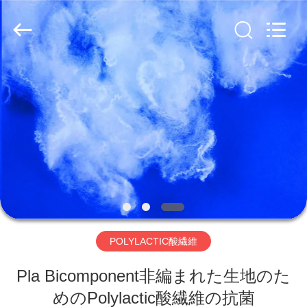
ァ
イ
バ
supplier.
Copyright
©
2019
家
-
2026
CHANGSHU
AZURE
IMP&EXP
CO.LTD.
プ
All
Rights
Reserved.
ロ
ダ
ク
ト
POLYLACTIC酸繊維
Pla Bicomponent非編まれた生地のた
ビ
めのPolylactic酸繊維の抗菌