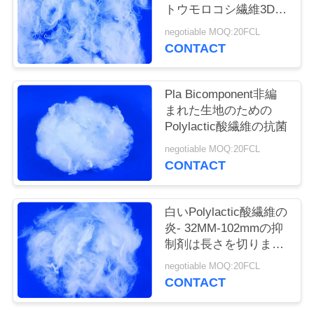
旅
トウモロコシ繊維3D-
15Dの優良さ
行
negotiable MOQ:20FCL
CONTACT
品
Pla Bicomponent非編
質
まれた生地のための
Polylactic酸繊維の抗菌
管
negotiable MOQ:20FCL
理
CONTACT
白いPolylactic酸繊維の
私
炎- 32MM-102mmの抑
達
制剤は長さを切りまし
た
negotiable MOQ:20FCL
に
CONTACT
連