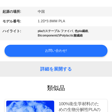
デ
オ
起源の場所:
中国
1.2D*3.8MM PLA
モデル番号:
私
,
,
ハイライト:
plaのステープル ファイバ
色pla繊維
達
BicomponentのPolylactic酸繊維
に
お問い合わせ!
つ
い
詳細を展開する
て
類似品
工
場
100%衛生学材料のた
めの生物分解性PLAの